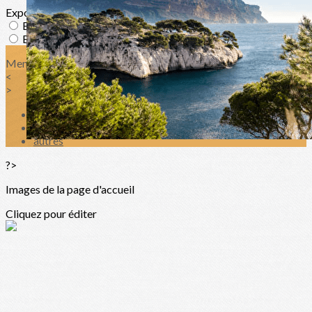
Exporter les lignes sélectionnées
Exporter toutes les colonnes
Exporter uniquement les colonnes affichées
Menu
<
>
Contact
Recherche de Professionnels de santé
autres
?>
Images de la page d'accueil
Cliquez pour éditer