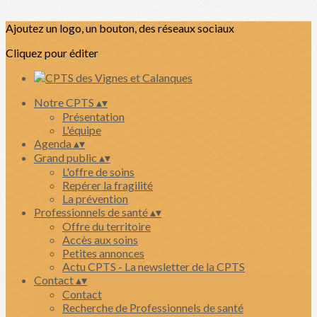
Ajoutez un logo, un bouton, des réseaux sociaux
Cliquez pour éditer
Notre CPTS
▴
▾
Présentation
L'équipe
Agenda
▴
▾
Grand public
▴
▾
L'offre de soins
Repérer la fragilité
La prévention
Professionnels de santé
▴
▾
Offre du territoire
Accès aux soins
Petites annonces
Actu CPTS - La newsletter de la CPTS
Contact
▴
▾
Contact
Recherche de Professionnels de santé