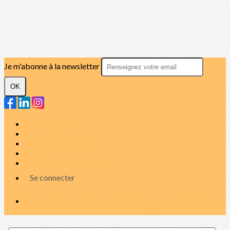
Je m'abonne à la newsletter
OK
Plan du site
Licences
Mentions légales
CGUV
Paramétrer vos cookies
Se connecter
Propulsé par AssoConnect, le logiciel des associations
Professionnelles