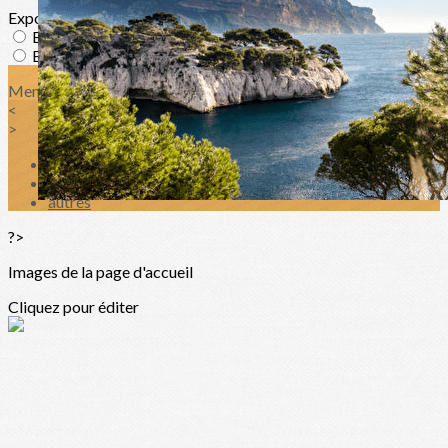
Exporter les lignes sélectionnées
Exporter toutes les colonnes
Exporter uniquement les colonnes affichées
Menu
<
>
Contact
Recherche de Professionnels de santé
autres
?>
Images de la page d'accueil
Cliquez pour éditer