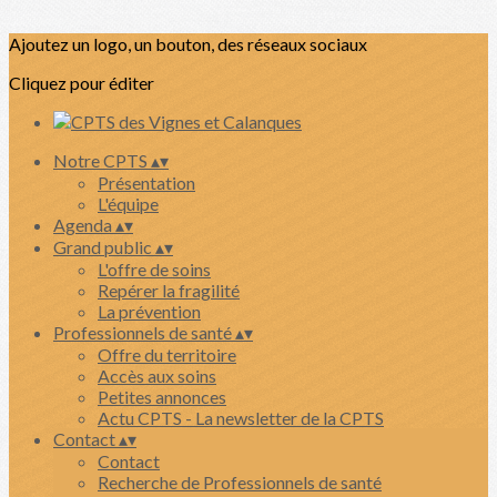
Ajoutez un logo, un bouton, des réseaux sociaux
Cliquez pour éditer
Notre CPTS
▴
▾
Présentation
L'équipe
Agenda
▴
▾
Grand public
▴
▾
L'offre de soins
Repérer la fragilité
La prévention
Professionnels de santé
▴
▾
Offre du territoire
Accès aux soins
Petites annonces
Actu CPTS - La newsletter de la CPTS
Contact
▴
▾
Contact
Recherche de Professionnels de santé