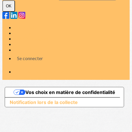
OK
Plan du site
Licences
Mentions légales
CGUV
Paramétrer vos cookies
Se connecter
Propulsé par AssoConnect, le logiciel des associations
Professionnelles
Vos choix en matière de confidentialité
Notification lors de la collecte